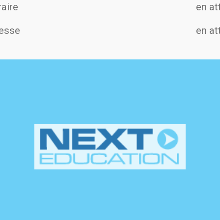
aire
en at
esse
en at