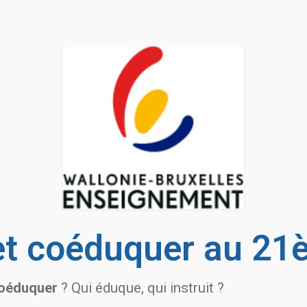
et coéduquer au 21è
oéduquer
? Qui éduque, qui instruit ?