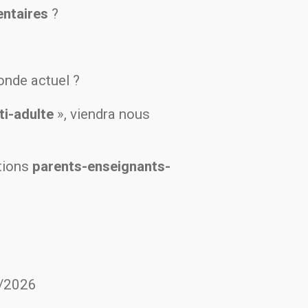
ntaires
?
onde actuel ?
ti-adulte
», viendra nous
ations
parents-enseignants-
/2026