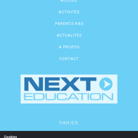
ACCUEIL
:
ACTIVITÉS
PARENTS RAS
ACTUALITÉS
A PROPOS
CONTACT
PANIER
MON COMPTE
Cookies