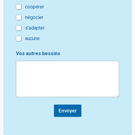
coopérer
négocier
s’adapter
aucune
Vos autres besoins
Envoyer
A
l
t