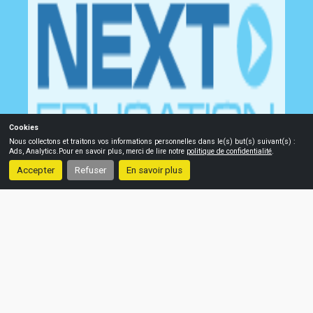
Cookies
Nous collectons et traitons vos informations personnelles dans le(s) but(s) suivant(s) :
Ads, Analytics
.Pour en savoir plus, merci de lire notre
politique de confidentialité
.
Accepter
Refuser
En savoir plus
PANIER
MON COMPTE
CONTACT