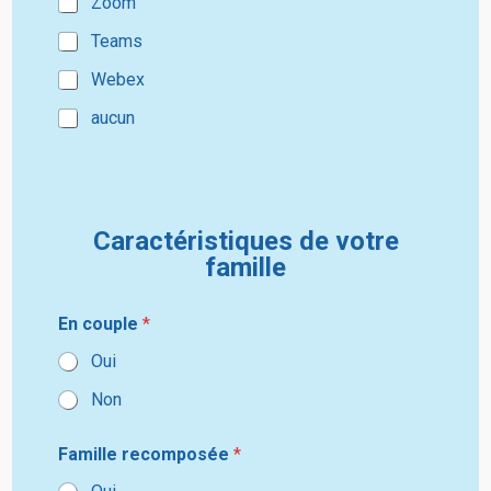
Zoom
o
d
n
Teams
S
e
*
t
Webex
a
aucun
t
e
r
s
e
+
c
1
o
Caractéristiques de votre
m
p
famille
o
s
é
En couple
*
e
Oui
J
e
Non
t
h
é
Famille recomposée
*
o
r