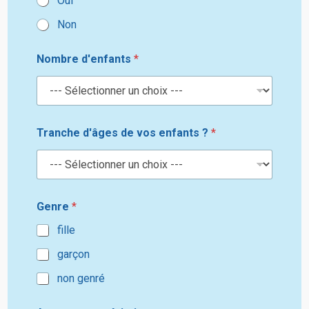
Oui
i
Non
e
Nombre d'enfants
*
Tranche d'âges de vos enfants ?
*
Genre
*
fille
garçon
non genré