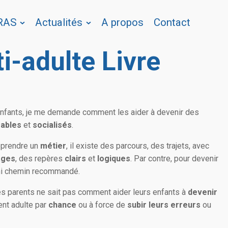
 RAS
Actualités
A propos
Contact
i-adulte Livre
nfants, je me demande comment les aider à devenir des
ables
et
socialisés
.
pprendre un
métier
, il existe des parcours, des trajets, avec
ages
, des repères
clairs
et
logiques
. Par contre, pour devenir
s, ni chemin recommandé.
des parents ne sait pas comment aider leurs enfants à
devenir
ent adulte par
chance
ou à force de
subir leurs
erreurs
ou