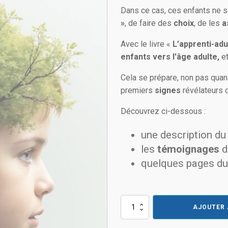
Dans ce cas, ces enfants ne s
»
, de faire des
choix
, de les
a
Avec le livre «
L’apprenti-adu
enfants vers l'âge adulte,
et
Cela se prépare, non pas quan
premiers
signes
révélateurs 
Découvrez ci-dessous :
une description du 
les
témoignages
d
quelques pages du 
Alternative:
quantité
AJOUTER 
de