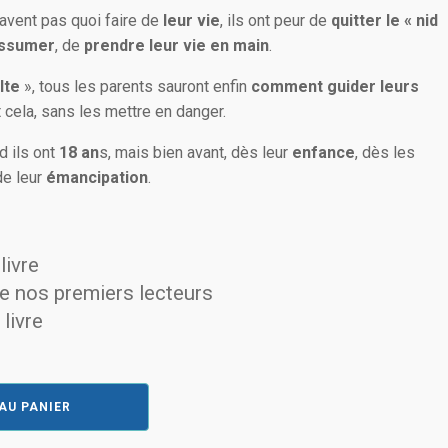
avent pas quoi faire de
leur vie
, ils ont peur de
quitter le « nid
ssumer
, de
prendre leur vie en main
.
lte
», tous les parents sauront enfin
comment guider leurs
 cela, sans les mettre en danger.
d ils ont
18 an
s, mais bien avant, dès leur
enfance
, dès les
de leur
émancipation
.
livre
e nos premiers lecteurs
livre
AU PANIER