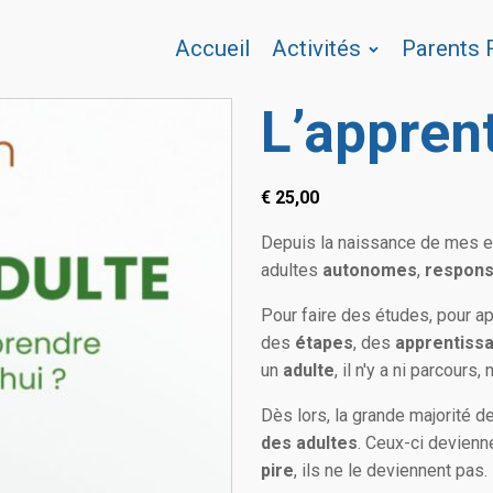
Accueil
Activités
Parents
L’apprent
€
25,00
Depuis la naissance de mes e
adultes
autonomes
,
respons
Pour faire des études, pour a
des
étapes
, des
apprentiss
un
adulte
, il n'y a ni parcour
Dès lors, la grande majorité 
des adultes
. Ceux-ci devienn
pire
, ils ne le deviennent pas.