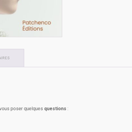
L’apprenti-
adulte
Livre
AIRES
de vous poser quelques
questions
: