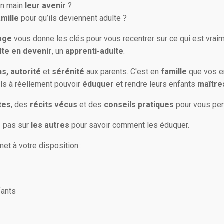
en main
leur avenir
?
amille
pour qu’ils deviennent adulte ?
age
vous donne les clés pour vous recentrer sur ce qui est vrai
lte en devenir
, un
apprenti-adulte
.
s, autorité
et
sérénité
aux parents.
C'est en
famille
que vos en
ls à réellement pouvoir
éduquer
et rendre leurs enfants
maître
tes
, des
récits vécus
et des
conseils pratiques
pour vous per
 pas sur
les autres
pour savoir comment les éduquer.
 met à votre disposition :
fants